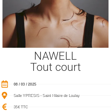
NAWELL
Tout court​
08 / 03 / 2025
Salle YPRESIS - Saint Hilaire de Loulay
35€ TTC