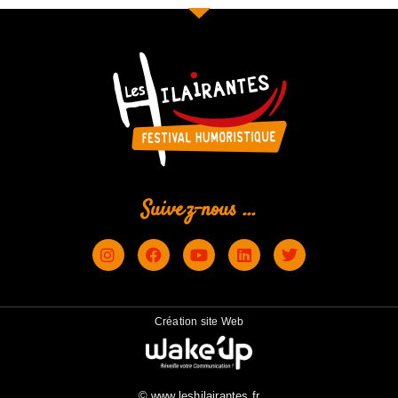
Suivez-nous ...
Création site Web
© www.leshilairantes.fr