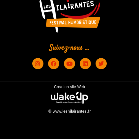
Suivez-nous ...
Création site Web
© www.leshilairantes.fr