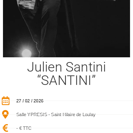
Julien Santini
“SANTINI”
27 / 02 / 2026
Salle YPRESIS - Saint Hilaire de Loulay
- € TTC